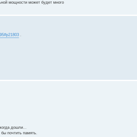
льной мощности может будет много
695#p21803
.
когда дошли...
 бы почтить память.