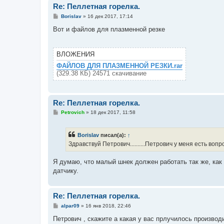
Re: Пеллетная горелка.
С
Borislav
»
16 дек 2017, 17:14
о
о
Вот и файлов для плазменной резке
б
щ
е
н
ВЛОЖЕНИЯ
и
е
ФАЙЛОВ ДЛЯ ПЛАЗМЕННОЙ РЕЗКИ.rar
(329.38 КБ) 24571 скачивание
Re: Пеллетная горелка.
С
Petrovich
»
18 дек 2017, 11:58
о
о
б
Borislav
писал(а):
↑
щ
е
Здравствуй Петрович..........Петрович у меня есть во
н
и
е
Я думаю, что малый шнек должен работать так же, как
датчику.
Re: Пеллетная горелка.
С
alpar09
»
16 янв 2018, 22:46
о
о
Петрович , скажите а какая у вас прлучилось производ
б