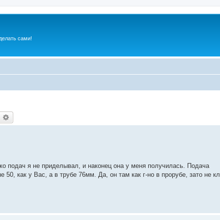
делать сами!
оиск
Расширенный поиск
ко подач я не приделывал, и наконец она у меня получилась. Подача
0, как у Вас, а в трубе 76мм. Да, он там как г-но в прорубе, зато не кл