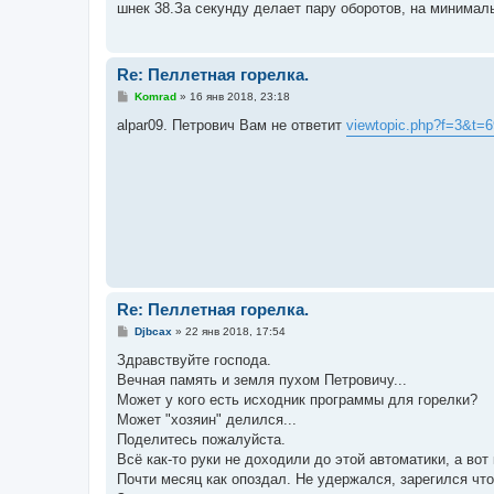
шнек 38.За секунду делает пару оборотов, на минима
щ
е
н
и
е
Re: Пеллетная горелка.
С
Komrad
»
16 янв 2018, 23:18
о
о
alpar09. Петрович Вам не ответит
viewtopic.php?f=3&t=
б
щ
е
н
и
е
Re: Пеллетная горелка.
С
Djbcax
»
22 янв 2018, 17:54
о
о
Здравствуйте господа.
б
Вечная память и земля пухом Петровичу...
щ
е
Может у кого есть исходник программы для горелки?
н
Может "хозяин" делился...
и
е
Поделитесь пожалуйста.
Всё как-то руки не доходили до этой автоматики, а вот 
Почти месяц как опоздал. Не удержался, зарегился что