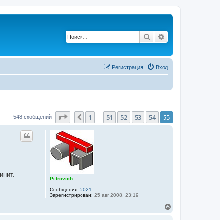
Поиск
Расширенный по
Регистрация
Вход
Страница
55
из
55
1
51
52
53
54
55
Пред.
548 сообщений
…
инит.
Petrovich
Сообщения:
2021
Зарегистрирован:
25 авг 2008, 23:19
В
е