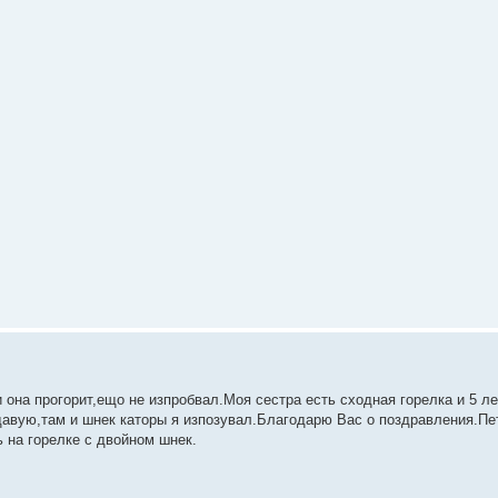
она прогорит,ещо не изпробвал.Моя сестра есть сходная горелка и 5 ле
давую,там и шнек каторы я изпозувал.Благодарю Вас о поздравления.Пе
 на горелке с двойном шнек.