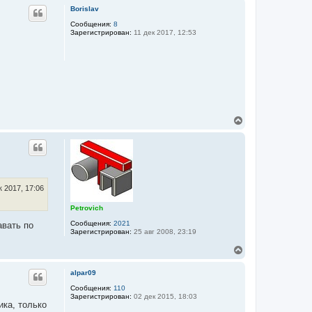
р
Borislav
н
у
Сообщения:
8
Зарегистрирован:
11 дек 2017, 12:53
т
ь
с
я
к
н
а
ч
а
В
л
е
у
р
н
у
т
ь
с
к 2017, 17:06
я
к
Petrovich
н
Сообщения:
2021
авать по
а
Зарегистрирован:
25 авг 2008, 23:19
ч
а
В
л
е
у
р
alpar09
н
у
Сообщения:
110
Зарегистрирован:
02 дек 2015, 18:03
т
ика, только
ь