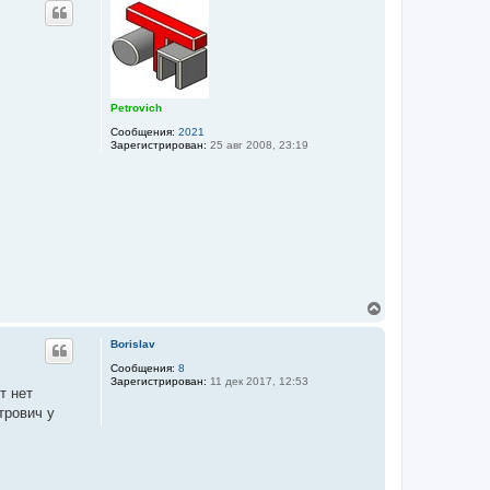
р
н
у
т
ь
с
я
к
Petrovich
н
Сообщения:
2021
а
Зарегистрирован:
25 авг 2008, 23:19
ч
а
л
у
В
е
р
Borislav
н
у
Сообщения:
8
Зарегистрирован:
11 дек 2017, 12:53
т
т нет
ь
трович у
с
я
к
н
а