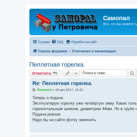
Самопал
Все, что вы можете с
Ссылки
FAQ
Перейти на сайт
Список форумов
Отопление и канализация
Пеллетная горелка.
П
Ответить
Re: Пеллетная горелка.
С
Petrovich
»
16 дек 2017, 14:22
о
о
Теперь о подаче.
б
Эксплуатирую горелку уже четвёртую зиму. Каких толь
щ
е
горизонтальным шнеком, диаметром 44мм. Но в трубе не 5
н
Подача ровная.
и
е
Надо бы на сайте фотку заменить.