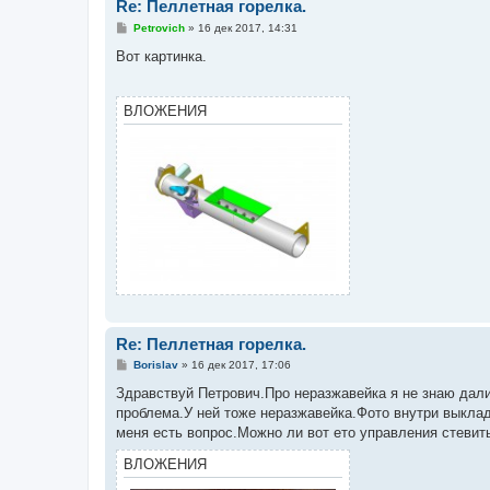
Re: Пеллетная горелка.
С
Petrovich
»
16 дек 2017, 14:31
о
о
Вот картинка.
б
щ
е
н
ВЛОЖЕНИЯ
и
е
Re: Пеллетная горелка.
С
Borislav
»
16 дек 2017, 17:06
о
о
Здравствуй Петрович.Про неразжавейка я не знаю дали 
б
проблема.У ней тоже неразжавейка.Фото внутри выкла
щ
е
меня есть вопрос.Можно ли вот ето управления стевить
н
и
ВЛОЖЕНИЯ
е