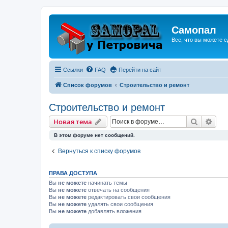
Самопал
Все, что вы можете с
Ссылки
FAQ
Перейти на сайт
Список форумов
Строительство и ремонт
Строительство и ремонт
Поиск
Рас
Новая тема
В этом форуме нет сообщений.
Вернуться к списку форумов
ПРАВА ДОСТУПА
Вы
не можете
начинать темы
Вы
не можете
отвечать на сообщения
Вы
не можете
редактировать свои сообщения
Вы
не можете
удалять свои сообщения
Вы
не можете
добавлять вложения