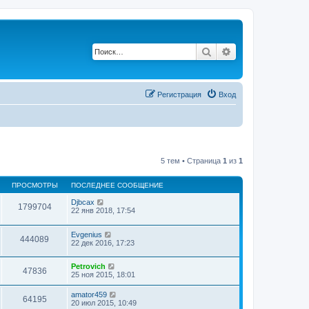
Поиск
Расширенный по
Регистрация
Вход
5 тем • Страница
1
из
1
ПРОСМОТРЫ
ПОСЛЕДНЕЕ СООБЩЕНИЕ
Djbcax
1799704
22 янв 2018, 17:54
Evgenius
444089
22 дек 2016, 17:23
Petrovich
47836
25 ноя 2015, 18:01
amator459
64195
20 июл 2015, 10:49