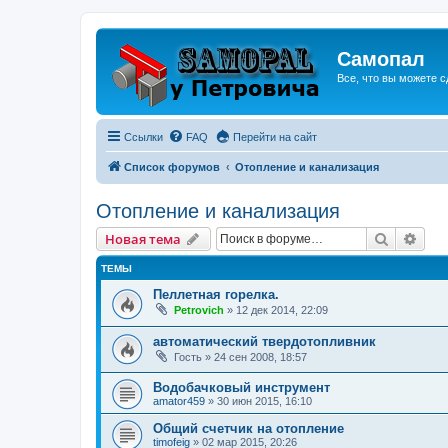
Самопал
Все, что вы можете с
Ссылки
FAQ
Перейти на сайт
Список форумов
Отопление и канализация
Отопление и канализация
Поиск
Рас
Новая тема
ТЕМЫ
Пеллетная горелка.
Petrovich
»
12 дек 2014, 22:09
автоматический твердотопливник
Гость
»
24 сен 2008, 18:57
Водобачковый инструмент
amator459
»
30 июн 2015, 16:10
Общий счетчик на отопление
timofeig
»
02 мар 2015, 20:26