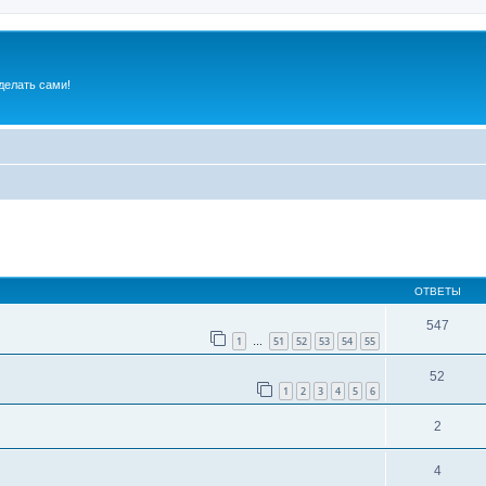
делать сами!
ширенный поиск
ОТВЕТЫ
547
1
51
52
53
54
55
…
52
1
2
3
4
5
6
2
4