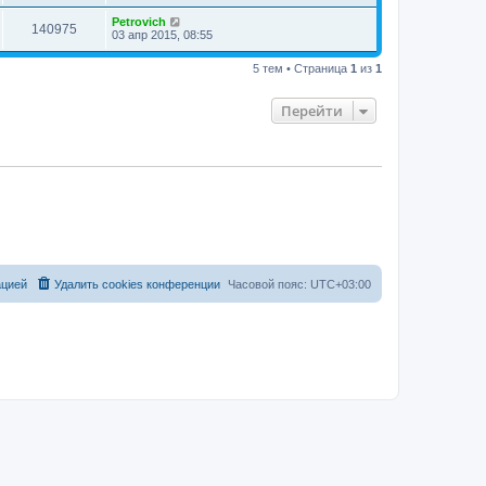
Petrovich
140975
03 апр 2015, 08:55
5 тем • Страница
1
из
1
Перейти
ацией
Удалить cookies конференции
Часовой пояс:
UTC+03:00