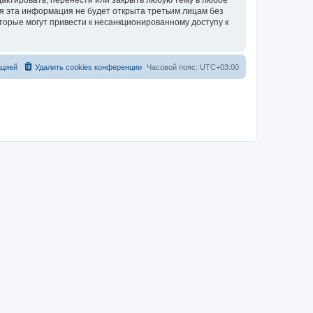
актировать, перенести или закрыть любую тему в любое
тя эта информация не будет открыта третьим лицам без
торые могут привести к несанкционированному доступу к
ацией
Удалить cookies конференции
Часовой пояс:
UTC+03:00