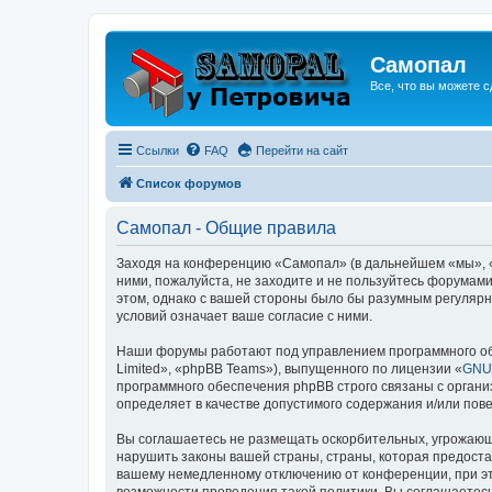
Самопал
Все, что вы можете с
Ссылки
FAQ
Перейти на сайт
Список форумов
Самопал - Общие правила
Заходя на конференцию «Самопал» (в дальнейшем «мы», «н
ними, пожалуйста, не заходите и не пользуйтесь форумам
этом, однако с вашей стороны было бы разумным регулярн
условий означает ваше согласие с ними.
Наши форумы работают под управлением программного об
Limited», «phpBB Teams»), выпущенного по лицензии «
GNU 
программного обеспечения phpBB строго связаны с органи
определяет в качестве допустимого содержания и/или по
Вы соглашаетесь не размещать оскорбительных, угрожающ
нарушить законы вашей страны, страны, которая предоста
вашему немедленному отключению от конференции, при это