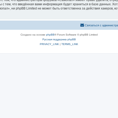
 с тем, что администраторы форумов «Самопал» имеют право удалить, отред
ы с тем, что введённая вами информация будет храниться в базе данных. Хо
ал», ни phpBB Limited не может быть ответственна за действия хакеров, ко
Связаться с администр
Создано на основе
phpBB
® Forum Software © phpBB Limited
Русская поддержка phpBB
PRIVACY_LINK
|
TERMS_LINK