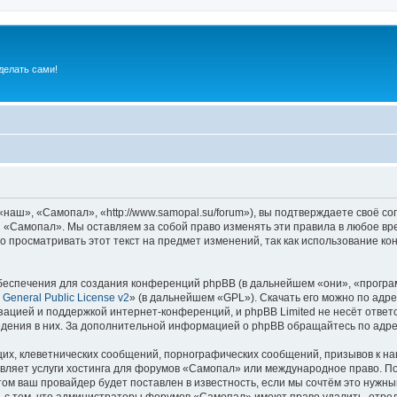
делать сами!
аш», «Самопал», «http://www.samopal.su/forum»), вы подтверждаете своё со
и «Самопал». Мы оставляем за собой право изменять эти правила в любое вре
о просматривать этот текст на предмет изменений, так как использование 
еспечения для создания конференций phpBB (в дальнейшем «они», «програ
General Public License v2
» (в дальнейшем «GPL»). Скачать его можно по адр
зацией и поддержкой интернет-конференций, и phpBB Limited не несёт ответ
ведения в них. За дополнительной информацией о phpBB обращайтесь по адр
их, клеветнических сообщений, порнографических сообщений, призывов к на
вляет услуги хостинга для форумов «Самопал» или международное право. П
м ваш провайдер будет поставлен в известность, если мы сочтём это нужны