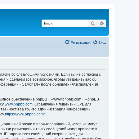
Поиск
Расширенный по
Регистрация
Вход
гласие со следующими условиями. Если вы не согласны с
мя и сделаем всё возможное, чтобы уведомить вас об
конференции «Самопал» после обновления/исправления
ммное обеспечение phpBB», «www.phpbb.com», «phpBB
есу
www.phpbb.com
. Ограничения лицензии GPL для
ственности за то, что администрация конференций
есу
https://www.phpbb.com/
.
циональной розни и прочих сообщений, которые могут
опытки размещения таких сообщений могут привести к
м. IP-адреса всех сообщений сохраняются для