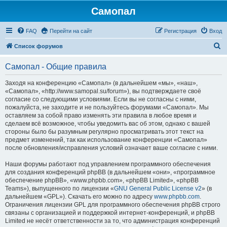
Самопал
FAQ
Перейти на сайт
Регистрация
Вход
П
Список форумов
о
Самопал - Общие правила
и
с
Заходя на конференцию «Самопал» (в дальнейшем «мы», «наш»,
«Самопал», «http://www.samopal.su/forum»), вы подтверждаете своё
к
согласие со следующими условиями. Если вы не согласны с ними,
пожалуйста, не заходите и не пользуйтесь форумами «Самопал». Мы
оставляем за собой право изменять эти правила в любое время и
сделаем всё возможное, чтобы уведомить вас об этом, однако с вашей
стороны было бы разумным регулярно просматривать этот текст на
предмет изменений, так как использование конференции «Самопал»
после обновления/исправления условий означает ваше согласие с ними.
Наши форумы работают под управлением программного обеспечения
для создания конференций phpBB (в дальнейшем «они», «программное
обеспечение phpBB», «www.phpbb.com», «phpBB Limited», «phpBB
Teams»), выпущенного по лицензии «
GNU General Public License v2
» (в
дальнейшем «GPL»). Скачать его можно по адресу
www.phpbb.com
.
Ограничения лицензии GPL для программного обеспечения phpBB строго
связаны с организацией и поддержкой интернет-конференций, и phpBB
Limited не несёт ответственности за то, что администрация конференций