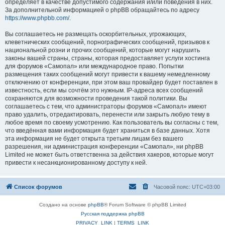
определяет в качестве допустимого содержания и/или поведения в них.
За дополнительной информацией о phpBB обращайтесь по адресу
https://www.phpbb.com/
.
Вы соглашаетесь не размещать оскорбительных, угрожающих,
клеветнических сообщений, порнографических сообщений, призывов к
национальной розни и прочих сообщений, которые могут нарушить
законы вашей страны, страны, которая предоставляет услуги хостинга
для форумов «Самопал» или международное право. Попытки
размещения таких сообщений могут привести к вашему немедленному
отключению от конференции, при этом ваш провайдер будет поставлен в
известность, если мы сочтём это нужным. IP-адреса всех сообщений
сохраняются для возможности проведения такой политики. Вы
соглашаетесь с тем, что администраторы форумов «Самопал» имеют
право удалить, отредактировать, перенести или закрыть любую тему в
любое время по своему усмотрению. Как пользователь вы согласны с тем,
что введённая вами информация будет храниться в базе данных. Хотя
эта информация не будет открыта третьим лицам без вашего
разрешения, ни администрация конференции «Самопал», ни phpBB
Limited не может быть ответственна за действия хакеров, которые могут
привести к несанкционированному доступу к ней.
Список форумов
Часовой пояс:
UTC+03:00
Создано на основе
phpBB
® Forum Software © phpBB Limited
Русская поддержка phpBB
PRIVACY_LINK
|
TERMS_LINK