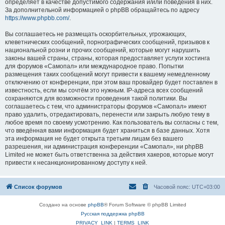
определяет в качестве допустимого содержания и/или поведения в них.
За дополнительной информацией о phpBB обращайтесь по адресу
https://www.phpbb.com/
.
Вы соглашаетесь не размещать оскорбительных, угрожающих,
клеветнических сообщений, порнографических сообщений, призывов к
национальной розни и прочих сообщений, которые могут нарушить
законы вашей страны, страны, которая предоставляет услуги хостинга
для форумов «Самопал» или международное право. Попытки
размещения таких сообщений могут привести к вашему немедленному
отключению от конференции, при этом ваш провайдер будет поставлен в
известность, если мы сочтём это нужным. IP-адреса всех сообщений
сохраняются для возможности проведения такой политики. Вы
соглашаетесь с тем, что администраторы форумов «Самопал» имеют
право удалить, отредактировать, перенести или закрыть любую тему в
любое время по своему усмотрению. Как пользователь вы согласны с тем,
что введённая вами информация будет храниться в базе данных. Хотя
эта информация не будет открыта третьим лицам без вашего
разрешения, ни администрация конференции «Самопал», ни phpBB
Limited не может быть ответственна за действия хакеров, которые могут
привести к несанкционированному доступу к ней.
Список форумов
Часовой пояс:
UTC+03:00
Создано на основе
phpBB
® Forum Software © phpBB Limited
Русская поддержка phpBB
PRIVACY_LINK
|
TERMS_LINK