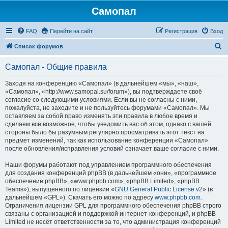
Самопал
FAQ
Перейти на сайт
Регистрация
Вход
П
Список форумов
о
Самопал - Общие правила
и
с
Заходя на конференцию «Самопал» (в дальнейшем «мы», «наш»,
«Самопал», «http://www.samopal.su/forum»), вы подтверждаете своё
к
согласие со следующими условиями. Если вы не согласны с ними,
пожалуйста, не заходите и не пользуйтесь форумами «Самопал». Мы
оставляем за собой право изменять эти правила в любое время и
сделаем всё возможное, чтобы уведомить вас об этом, однако с вашей
стороны было бы разумным регулярно просматривать этот текст на
предмет изменений, так как использование конференции «Самопал»
после обновления/исправления условий означает ваше согласие с ними.
Наши форумы работают под управлением программного обеспечения
для создания конференций phpBB (в дальнейшем «они», «программное
обеспечение phpBB», «www.phpbb.com», «phpBB Limited», «phpBB
Teams»), выпущенного по лицензии «
GNU General Public License v2
» (в
дальнейшем «GPL»). Скачать его можно по адресу
www.phpbb.com
.
Ограничения лицензии GPL для программного обеспечения phpBB строго
связаны с организацией и поддержкой интернет-конференций, и phpBB
Limited не несёт ответственности за то, что администрация конференций