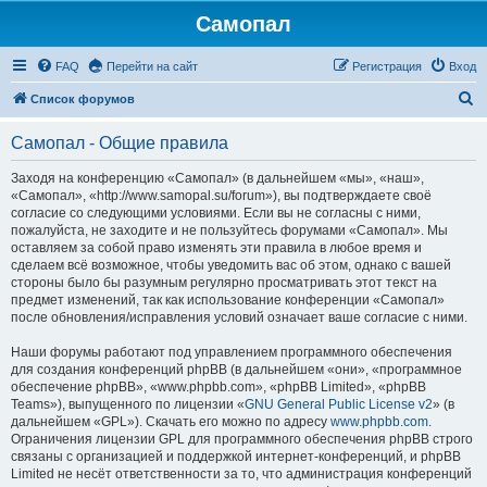
Самопал
FAQ
Перейти на сайт
Регистрация
Вход
П
Список форумов
о
Самопал - Общие правила
и
с
Заходя на конференцию «Самопал» (в дальнейшем «мы», «наш»,
«Самопал», «http://www.samopal.su/forum»), вы подтверждаете своё
к
согласие со следующими условиями. Если вы не согласны с ними,
пожалуйста, не заходите и не пользуйтесь форумами «Самопал». Мы
оставляем за собой право изменять эти правила в любое время и
сделаем всё возможное, чтобы уведомить вас об этом, однако с вашей
стороны было бы разумным регулярно просматривать этот текст на
предмет изменений, так как использование конференции «Самопал»
после обновления/исправления условий означает ваше согласие с ними.
Наши форумы работают под управлением программного обеспечения
для создания конференций phpBB (в дальнейшем «они», «программное
обеспечение phpBB», «www.phpbb.com», «phpBB Limited», «phpBB
Teams»), выпущенного по лицензии «
GNU General Public License v2
» (в
дальнейшем «GPL»). Скачать его можно по адресу
www.phpbb.com
.
Ограничения лицензии GPL для программного обеспечения phpBB строго
связаны с организацией и поддержкой интернет-конференций, и phpBB
Limited не несёт ответственности за то, что администрация конференций