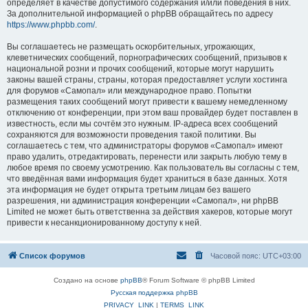
определяет в качестве допустимого содержания и/или поведения в них.
За дополнительной информацией о phpBB обращайтесь по адресу
https://www.phpbb.com/
.
Вы соглашаетесь не размещать оскорбительных, угрожающих,
клеветнических сообщений, порнографических сообщений, призывов к
национальной розни и прочих сообщений, которые могут нарушить
законы вашей страны, страны, которая предоставляет услуги хостинга
для форумов «Самопал» или международное право. Попытки
размещения таких сообщений могут привести к вашему немедленному
отключению от конференции, при этом ваш провайдер будет поставлен в
известность, если мы сочтём это нужным. IP-адреса всех сообщений
сохраняются для возможности проведения такой политики. Вы
соглашаетесь с тем, что администраторы форумов «Самопал» имеют
право удалить, отредактировать, перенести или закрыть любую тему в
любое время по своему усмотрению. Как пользователь вы согласны с тем,
что введённая вами информация будет храниться в базе данных. Хотя
эта информация не будет открыта третьим лицам без вашего
разрешения, ни администрация конференции «Самопал», ни phpBB
Limited не может быть ответственна за действия хакеров, которые могут
привести к несанкционированному доступу к ней.
Список форумов
Часовой пояс:
UTC+03:00
Создано на основе
phpBB
® Forum Software © phpBB Limited
Русская поддержка phpBB
PRIVACY_LINK
|
TERMS_LINK