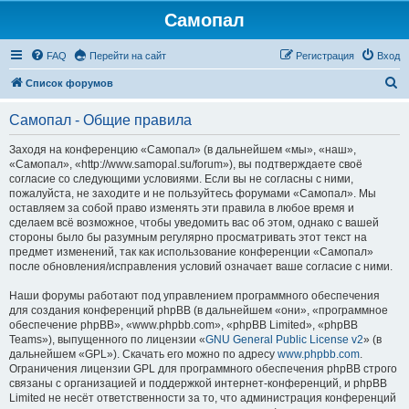
Самопал
FAQ
Перейти на сайт
Регистрация
Вход
П
Список форумов
о
Самопал - Общие правила
и
с
Заходя на конференцию «Самопал» (в дальнейшем «мы», «наш»,
«Самопал», «http://www.samopal.su/forum»), вы подтверждаете своё
к
согласие со следующими условиями. Если вы не согласны с ними,
пожалуйста, не заходите и не пользуйтесь форумами «Самопал». Мы
оставляем за собой право изменять эти правила в любое время и
сделаем всё возможное, чтобы уведомить вас об этом, однако с вашей
стороны было бы разумным регулярно просматривать этот текст на
предмет изменений, так как использование конференции «Самопал»
после обновления/исправления условий означает ваше согласие с ними.
Наши форумы работают под управлением программного обеспечения
для создания конференций phpBB (в дальнейшем «они», «программное
обеспечение phpBB», «www.phpbb.com», «phpBB Limited», «phpBB
Teams»), выпущенного по лицензии «
GNU General Public License v2
» (в
дальнейшем «GPL»). Скачать его можно по адресу
www.phpbb.com
.
Ограничения лицензии GPL для программного обеспечения phpBB строго
связаны с организацией и поддержкой интернет-конференций, и phpBB
Limited не несёт ответственности за то, что администрация конференций