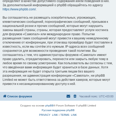
определяет в качестве допустимого содержания и/или поведения в них.
За дополнительной информацией о phpBB обращайтесь по адресу
https://www.phpbb.com/
.
Вы соглашаетесь не размещать оскорбительных, угрожающих,
клеветнических сообщений, порнографических сообщений, призывов к
национальной розни и прочих сообщений, которые могут нарушить
законы вашей страны, страны, которая предоставляет услуги хостинга
для форумов «Самопал» или международное право. Попытки
размещения таких сообщений могут привести к вашему немедленному
отключению от конференции, при этом ваш провайдер будет поставлен в
известность, если мы сочтём это нужным. IP-адреса всех сообщений
сохраняются для возможности проведения такой политики. Вы
соглашаетесь с тем, что администраторы форумов «Самопал» имеют
право удалить, отредактировать, перенести или закрыть любую тему в
любое время по своему усмотрению. Как пользователь вы согласны с тем,
что введённая вами информация будет храниться в базе данных. Хотя
эта информация не будет открыта третьим лицам без вашего
разрешения, ни администрация конференции «Самопал», ни phpBB
Limited не может быть ответственна за действия хакеров, которые могут
привести к несанкционированному доступу к ней.
Список форумов
Часовой пояс:
UTC+03:00
Создано на основе
phpBB
® Forum Software © phpBB Limited
Русская поддержка phpBB
PRIVACY_LINK
|
TERMS_LINK