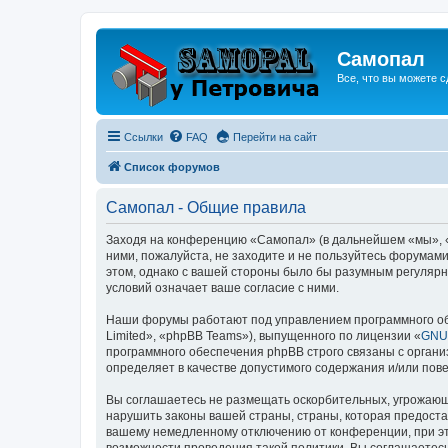
Самопал
Все, что вы можете с
Ссылки
FAQ
Перейти на сайт
Список форумов
Самопал - Общие правила
Заходя на конференцию «Самопал» (в дальнейшем «мы», «н
ними, пожалуйста, не заходите и не пользуйтесь форумам
этом, однако с вашей стороны было бы разумным регулярн
условий означает ваше согласие с ними.
Наши форумы работают под управлением программного об
Limited», «phpBB Teams»), выпущенного по лицензии «
GNU 
программного обеспечения phpBB строго связаны с органи
определяет в качестве допустимого содержания и/или по
Вы соглашаетесь не размещать оскорбительных, угрожающ
нарушить законы вашей страны, страны, которая предоста
вашему немедленному отключению от конференции, при это