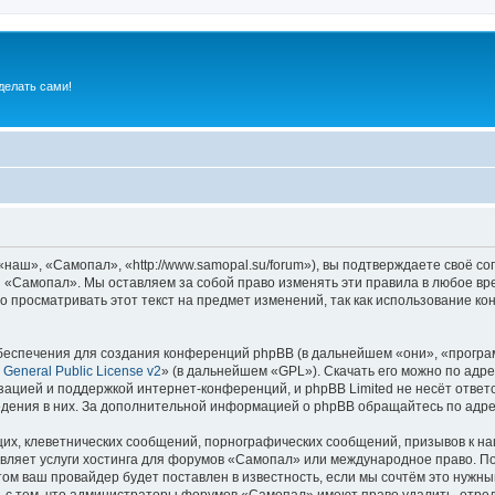
делать сами!
аш», «Самопал», «http://www.samopal.su/forum»), вы подтверждаете своё со
и «Самопал». Мы оставляем за собой право изменять эти правила в любое вре
о просматривать этот текст на предмет изменений, так как использование 
еспечения для создания конференций phpBB (в дальнейшем «они», «програ
General Public License v2
» (в дальнейшем «GPL»). Скачать его можно по адр
зацией и поддержкой интернет-конференций, и phpBB Limited не несёт ответ
ведения в них. За дополнительной информацией о phpBB обращайтесь по адр
их, клеветнических сообщений, порнографических сообщений, призывов к на
вляет услуги хостинга для форумов «Самопал» или международное право. П
м ваш провайдер будет поставлен в известность, если мы сочтём это нужны