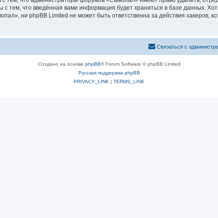
 с тем, что администраторы форумов «Самопал» имеют право удалить, отред
ы с тем, что введённая вами информация будет храниться в базе данных. Хо
ал», ни phpBB Limited не может быть ответственна за действия хакеров, ко
Связаться с администр
Создано на основе
phpBB
® Forum Software © phpBB Limited
Русская поддержка phpBB
PRIVACY_LINK
|
TERMS_LINK