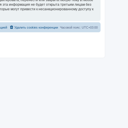
актировать, перенести или закрыть любую тему в любое
тя эта информация не будет открыта третьим лицам без
торые могут привести к несанкционированному доступу к
ацией
Удалить cookies конференции
Часовой пояс:
UTC+03:00