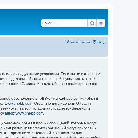
Поиск
Расширенный по
Регистрация
Вход
гласие со следующими условиями. Если вы не согласны с
мя и сделаем всё возможное, чтобы уведомить вас об
конференции «Самопал» после обновления/исправления
ммное обеспечение phpBB», «www.phpbb.com», «phpBB
есу
www.phpbb.com
. Ограничения лицензии GPL для
ственности за то, что администрация конференций
есу
https://www.phpbb.com/
.
циональной розни и прочих сообщений, которые могут
опытки размещения таких сообщений могут привести к
м. IP-адреса всех сообщений сохраняются для