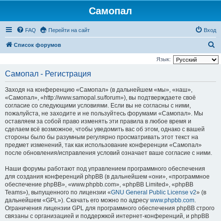
Самопал
FAQ
Перейти на сайт
Вход
П
Список форумов
о
Язык:
и
Самопал - Регистрация
с
Заходя на конференцию «Самопал» (в дальнейшем «мы», «наш»,
к
«Самопал», «http://www.samopal.su/forum»), вы подтверждаете своё
согласие со следующими условиями. Если вы не согласны с ними,
пожалуйста, не заходите и не пользуйтесь форумами «Самопал». Мы
оставляем за собой право изменять эти правила в любое время и
сделаем всё возможное, чтобы уведомить вас об этом, однако с вашей
стороны было бы разумным регулярно просматривать этот текст на
предмет изменений, так как использование конференции «Самопал»
после обновления/исправления условий означает ваше согласие с ними.
Наши форумы работают под управлением программного обеспечения
для создания конференций phpBB (в дальнейшем «они», «программное
обеспечение phpBB», «www.phpbb.com», «phpBB Limited», «phpBB
Teams»), выпущенного по лицензии «
GNU General Public License v2
» (в
дальнейшем «GPL»). Скачать его можно по адресу
www.phpbb.com
.
Ограничения лицензии GPL для программного обеспечения phpBB строго
связаны с организацией и поддержкой интернет-конференций, и phpBB