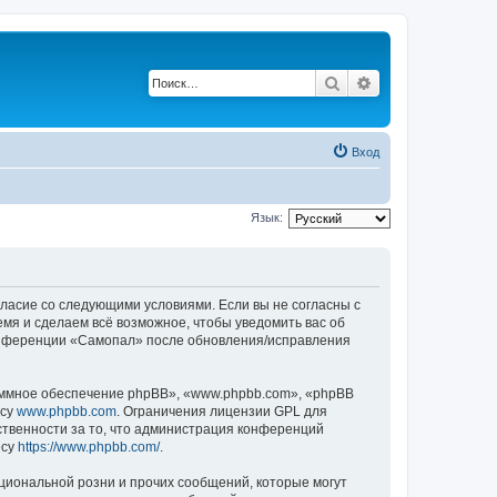
Поиск
Расширенный по
Вход
Язык:
гласие со следующими условиями. Если вы не согласны с
мя и сделаем всё возможное, чтобы уведомить вас об
конференции «Самопал» после обновления/исправления
ммное обеспечение phpBB», «www.phpbb.com», «phpBB
есу
www.phpbb.com
. Ограничения лицензии GPL для
ственности за то, что администрация конференций
есу
https://www.phpbb.com/
.
циональной розни и прочих сообщений, которые могут