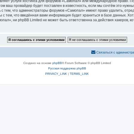
вляет услуги хостинга для форумов «Самопал» или международное право. П
м ваш провайдер будет поставлен в известность, если мы сочтём это нужны
 с тем, что администраторы форумов «Самопал» имеют право удалить, отред
ы с тем, что введённая вами информация будет храниться в базе данных. Хо
ал», ни phpBB Limited не может быть ответственна за действия хакеров, ко
Связаться с администр
Создано на основе
phpBB
® Forum Software © phpBB Limited
Русская поддержка phpBB
PRIVACY_LINK
|
TERMS_LINK