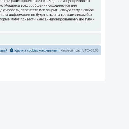
опытки размещения таких сообщений могут привести к
м. IP-адреса всех сообщений сохраняются для
актировать, перенести или закрыть любую тему в любое
тя эта информация не будет открыта третьим лицам без
торые могут привести к несанкционированному доступу к
ацией
Удалить cookies конференции
Часовой пояс:
UTC+03:00