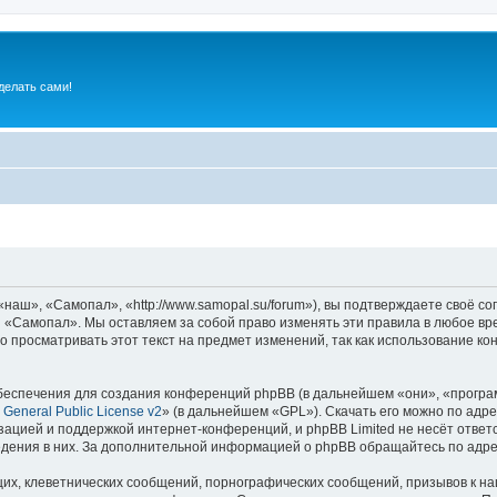
делать сами!
аш», «Самопал», «http://www.samopal.su/forum»), вы подтверждаете своё со
и «Самопал». Мы оставляем за собой право изменять эти правила в любое вре
о просматривать этот текст на предмет изменений, так как использование 
еспечения для создания конференций phpBB (в дальнейшем «они», «програ
General Public License v2
» (в дальнейшем «GPL»). Скачать его можно по адр
зацией и поддержкой интернет-конференций, и phpBB Limited не несёт ответ
ведения в них. За дополнительной информацией о phpBB обращайтесь по адр
их, клеветнических сообщений, порнографических сообщений, призывов к на