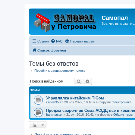
Самопал
Все, что вы можете с
Ссылки
FAQ
Перейти на сайт
Список форумов
Темы без ответов
Перейти к расширенному поиску
Поиск
Расширенный поиск
ТЕМЫ
Управлялка китайским TIGом
canek350
»
20 ноя 2022, 10:10
» в форуме
Электроника
Продам сварочник Сема АС/ДЦ все в компле
hantmaster
»
21 окт 2016, 10:41
» в форуме
Общие темы
Перейти к расширенному поиску