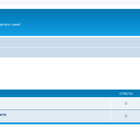
делать сами!
ОТВЕТЫ
0
кте
0