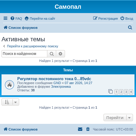
Самопал
FAQ
Перейти на сайт
Регистрация
Вход
П
Список форумов
о
Активные темы
и
Перейти к расширенному поиску
с
Поиск
Расширенный поиск
к
Найден 1 результат • Страница
1
из
1
Темы
Регулятор постоянного тока 0...85vdc
Последнее сообщение
GND
«
07 авг 2026, 14:27
Добавлено в форуме
Электроника
Ответы:
38
1
2
3
4
Найден 1 результат • Страница
1
из
1
Перейти
Список форумов
Часовой пояс:
UTC+03:00