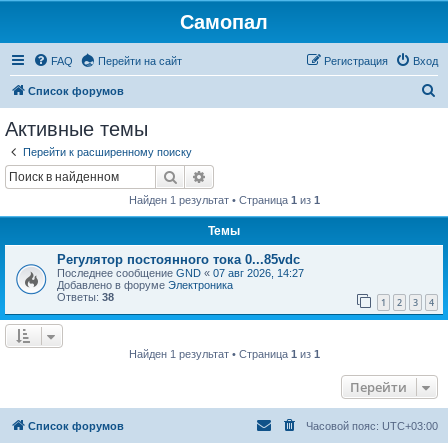
Самопал
FAQ
Перейти на сайт
Регистрация
Вход
П
Список форумов
о
Активные темы
и
Перейти к расширенному поиску
с
Поиск
Расширенный поиск
к
Найден 1 результат • Страница
1
из
1
Темы
Регулятор постоянного тока 0...85vdc
Последнее сообщение
GND
«
07 авг 2026, 14:27
Добавлено в форуме
Электроника
Ответы:
38
1
2
3
4
Найден 1 результат • Страница
1
из
1
Перейти
Список форумов
Часовой пояс:
UTC+03:00