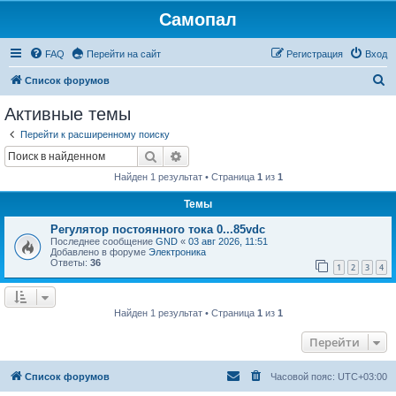
Самопал
FAQ
Перейти на сайт
Регистрация
Вход
П
Список форумов
о
Активные темы
и
Перейти к расширенному поиску
с
Поиск
Расширенный поиск
к
Найден 1 результат • Страница
1
из
1
Темы
Регулятор постоянного тока 0...85vdc
Последнее сообщение
GND
«
03 авг 2026, 11:51
Добавлено в форуме
Электроника
Ответы:
36
1
2
3
4
Найден 1 результат • Страница
1
из
1
Перейти
Список форумов
Часовой пояс:
UTC+03:00