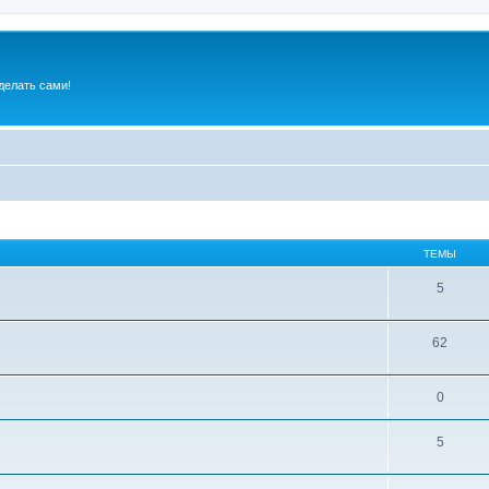
делать сами!
ТЕМЫ
5
62
0
5