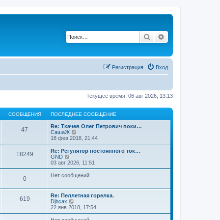
Поиск
Расширенный по
Регистрация
Вход
Текущее время: 06 авг 2026, 13:13
СООБЩЕНИЯ
ПОСЛЕДНЕЕ СООБЩЕНИЕ
Re: Ткачев Олег Петрович поки…
47
П
СашаЖ
е
18 фев 2018, 21:44
р
е
Re: Регулятор постоянного ток…
18249
й
П
GND
т
е
03 авг 2026, 11:51
и
р
к
е
Нет сообщений
0
п
й
о
т
с
и
Re: Пеллетная горелка.
л
к
619
П
Djbcax
е
п
е
22 янв 2018, 17:54
д
о
р
н
с
е
Нет сообщений
е