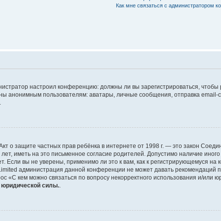
Как мне связаться с администратором 
дминистратор настроил конференцию: должны ли вы зарегистрироваться, чтобы
 анонимным пользователям: аватары, личные сообщения, отправка email-сооб
.
 или Акт о защите частных прав ребёнка в интернете от 1998 г. — это закон Со
т, иметь на это письменное согласие родителей. Допустимо наличие иного
 Если вы не уверены, применимо ли это к вам, как к регистрирующемуся на 
Limited администрация данной конференции не может давать рекомендаций 
ос «С кем можно связаться по вопросу некорректного использования и/или ю
т юридической силы.
.