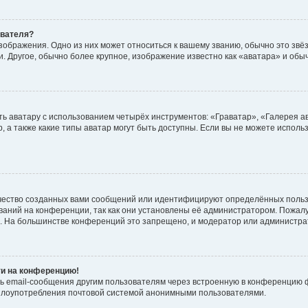
ователя?
зображения. Одно из них может относиться к вашему званию, обычно это звёзд
. Другое, обычно более крупное, изображение известно как «аватара» и обы
ь аватару с использованием четырёх инструментов: «Граватар», «Галерея а
, а также какие типы аватар могут быть доступны. Если вы не можете испол
чество созданных вами сообщений или идентифицируют определённых польз
аний на конференции, так как они установлены её администратором. Пожал
е. На большинстве конференций это запрещено, и модератор или администра
ти на конференцию!
ь email-сообщения другим пользователям через встроенную в конференцию ф
ь злоупотребления почтовой системой анонимными пользователями.