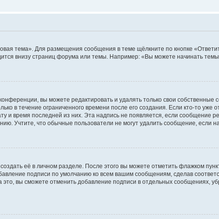
овая тема». Для размещения сообщения в теме щёлкните по кнопке «Ответит
ится внизу страниц форума или темы. Например: «Вы можете начинать темы»
конференции, вы можете редактировать и удалять только свои собственные 
ько в течение ограниченного времени после его создания. Если кто-то уже 
дату и время последней из них. Эта надпись не появляется, если сообщение 
ию. Учтите, что обычные пользователи не могут удалить сообщение, если на 
создать её в личном разделе. После этого вы можете отметить флажком пун
обавление подписи по умолчанию ко всем вашим сообщениям, сделав соотве
а это, вы сможете отменить добавление подписи в отдельных сообщениях, у