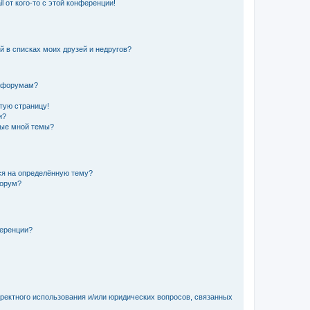
 от кого-то с этой конференции!
й в списках моих друзей и недругов?
и форумам?
стую страницу!
и?
ные мной темы?
ься на определённую тему?
форум?
ференции?
рректного использования и/или юридических вопросов, связанных