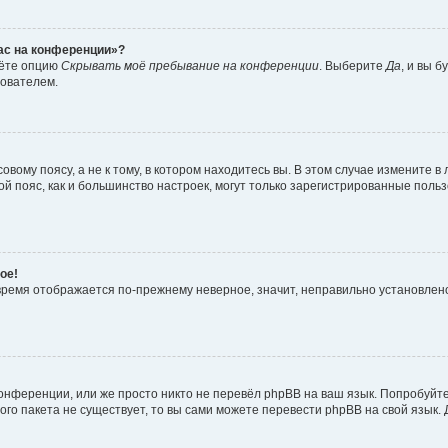
час на конференции»?
дёте опцию
Скрывать моё пребывание на конференции
. Выберите
Да
, и вы 
зователем.
вому поясу, а не к тому, в котором находитесь вы. В этом случае измените в 
овой пояс, как и большинство настроек, могут только зарегистрированные пол
ое!
о время отображается по-прежнему неверное, значит, неправильно установле
онференции, или же просто никто не перевёл phpBB на ваш язык. Попробуйт
вого пакета не существует, то вы сами можете перевести phpBB на свой язы