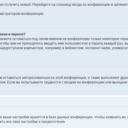
егко получить новый. Перейдите на страницу входа на конференцию и щёлкни
инистратором конференции.
мени и пароля?
сможете оставаться под своим именем на конференции только некоторое огран
 чтобы вам не приходилось вводить имя пользователя и пароль каждый раз, 
щедоступном компьютере, например в библиотеке, интернет-кафе, университе
ам оставаться авторизованным на этой конференции, а также выполняют друг
ом. Если вы испытываете трудности с входом на конференцию или выходом с
е ваши настройки хранятся в базе данных конференции. Чтобы изменить их,
ить все свои настройки и предпочтения.