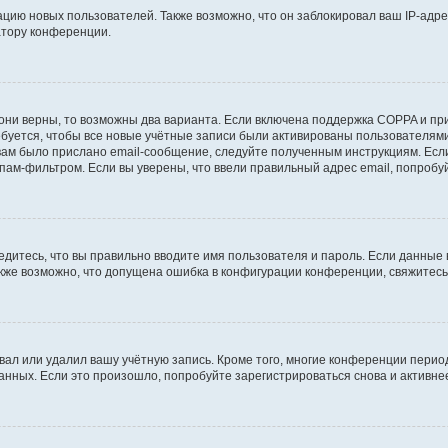
ию новых пользователей. Также возможно, что он заблокировал ваш IP-адре
атору конференции.
они верны, то возможны два варианта. Если включена поддержка COPPA и при 
уется, чтобы все новые учётные записи были активированы пользователями
ам было прислано email-сообщение, следуйте полученным инструкциям. Если
пам-фильтром. Если вы уверены, что ввели правильный адрес email, попробу
едитесь, что вы правильно вводите имя пользователя и пароль. Если данные
Также возможно, что допущена ошибка в конфигурации конференции, свяжитес
вал или удалил вашу учётную запись. Кроме того, многие конференции перио
ных. Если это произошло, попробуйте зарегистрироваться снова и активнее 